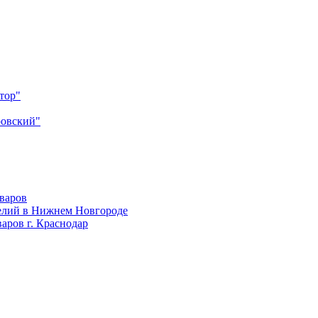
тор"
ровский"
оваров
елий в Нижнем Новгороде
аров г. Краснодар