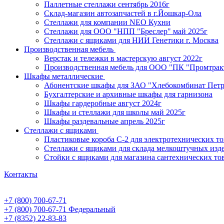
Паллетные стеллажи сентябрь 2016г
Склад-магазин автозапчастей в г.Йошкар-Ола
Стеллажи для компании NEO Кухни
Стеллажи для ООО "НПП "Бреслер" май 2025г
Стеллажи с ящиками для НИИ Генетики г. Москва
Производственная мебель
Верстак и тележки в мастерскую август 2022г
Производственная мебель для ООО "ПК "Промтрак
Шкафы металлические
Абонентские шкафы для ЗАО "Хлебокомбинат Пет
Бухгалтерские и архивные шкафы для гарнизона
Шкафы гардеробные август 2024г
Шкафы и стеллажи для школы май 2025г
Шкафы раздевальные апрель 2025г
Стеллажи с ящиками
Пластиковые короба С-2 для электротехнических т
Стеллажи с ящиками для склада мелкоштучных изд
Стойки с ящиками для магазина сантехнических тов
Контакты
+7 (800) 700-67-71
+7 (800) 700-67-71
Федеральный
+7 (8352) 22-83-83