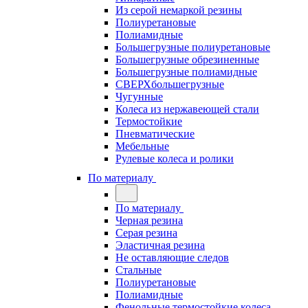
Из серой немаркой резины
Полиуретановые
Полиамидные
Большегрузные полиуретановые
Большегрузные обрезиненные
Большегрузные полиамидные
СВЕРХбольшегрузные
Чугунные
Колеса из нержавеющей стали
Термостойкие
Пневматические
Мебельные
Рулевые колеса и ролики
По материалу
По материалу
Черная резина
Серая резина
Эластичная резина
Не оставляющие следов
Стальные
Полиуретановые
Полиамидные
Фенольные термостойкие колеса