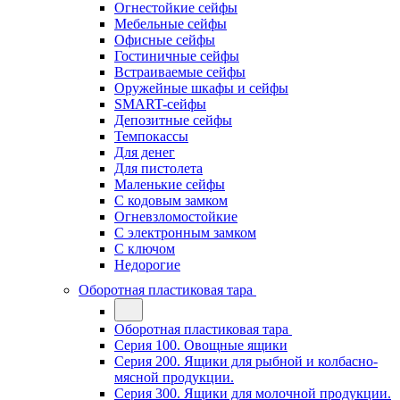
Огнестойкие сейфы
Мебельные сейфы
Офисные сейфы
Гостиничные сейфы
Встраиваемые сейфы
Оружейные шкафы и сейфы
SMART-сейфы
Депозитные сейфы
Темпокассы
Для денег
Для пистолета
Маленькие сейфы
С кодовым замком
Огневзломостойкие
С электронным замком
С ключом
Недорогие
Оборотная пластиковая тара
Оборотная пластиковая тара
Серия 100. Овощные ящики
Серия 200. Ящики для рыбной и колбасно-
мясной продукции.
Серия 300. Ящики для молочной продукции.