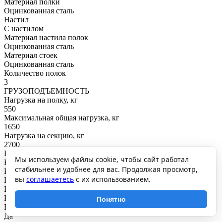
Материал полки
Оцинкованная сталь
Настил
С настилом
Материал настила полок
Оцинкованная сталь
Материал стоек
Оцинкованная сталь
Количество полок
3
ГРУЗОПОДЪЕМНОСТЬ
Нагрузка на полку, кг
550
Максимальная общая нагрузка, кг
1650
Нагрузка на секцию, кг
2700
ПОКРЫТИЕ И ЦВЕТ
Мы используем файлы cookie, чтобы сайт работал
RAL
стабильнее и удобнее для вас. Продолжая просмотр,
Балки: RAL7101
вы
соглашаетесь
с их использованием.
Покрытие
Балки: порошковое
КРЕПЛЕНИЕ
Понятно
Возможность сборки в линейку через общую стойку
Да