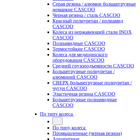
Серая резина / алюмин большегрузные
немаркие CASCOO
Черная резина / сталь CASCOO
Красный полиуретан / полиамид
CASCOO
Колеса из нержавеющей стали INOX
CASCOO
Полиамидные CASCOO
Термостойкие CASCOO
Колеса для медицинского
оборудования CASCOO
Средней грузоподъемности CASCOO
Большегрузные полиуретан /
алюминий CASCOO
СВЕРХ большегрузные полиуретан /
чугун CASCOO
Эластичная резина CASCOO
Большегрузные полиамидные
CASCOO
По типу колеса
По типу колеса
Промышленные (черная резина)
Аппаратные