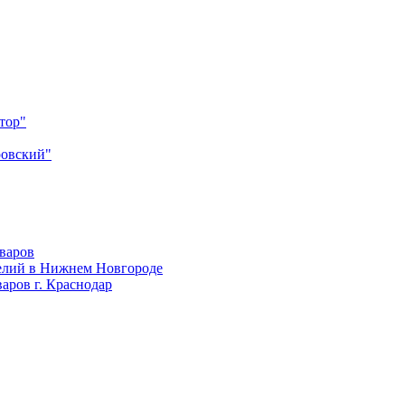
тор"
ровский"
оваров
елий в Нижнем Новгороде
аров г. Краснодар