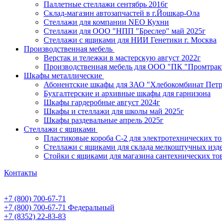
Паллетные стеллажи сентябрь 2016г
Склад-магазин автозапчастей в г.Йошкар-Ола
Стеллажи для компании NEO Кухни
Стеллажи для ООО "НПП "Бреслер" май 2025г
Стеллажи с ящиками для НИИ Генетики г. Москва
Производственная мебель
Верстак и тележки в мастерскую август 2022г
Производственная мебель для ООО "ПК "Промтрак
Шкафы металлические
Абонентские шкафы для ЗАО "Хлебокомбинат Пет
Бухгалтерские и архивные шкафы для гарнизона
Шкафы гардеробные август 2024г
Шкафы и стеллажи для школы май 2025г
Шкафы раздевальные апрель 2025г
Стеллажи с ящиками
Пластиковые короба С-2 для электротехнических т
Стеллажи с ящиками для склада мелкоштучных изд
Стойки с ящиками для магазина сантехнических тов
Контакты
+7 (800) 700-67-71
+7 (800) 700-67-71
Федеральный
+7 (8352) 22-83-83