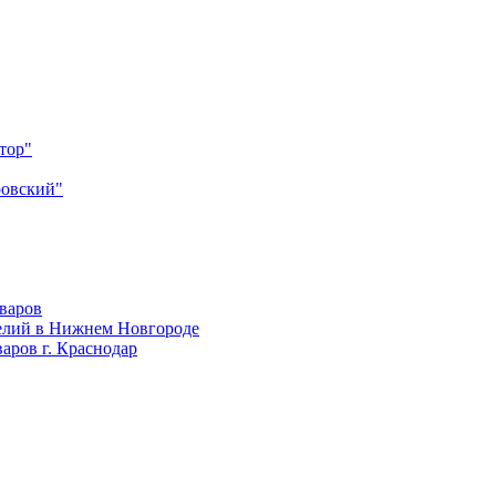
тор"
ровский"
оваров
елий в Нижнем Новгороде
аров г. Краснодар