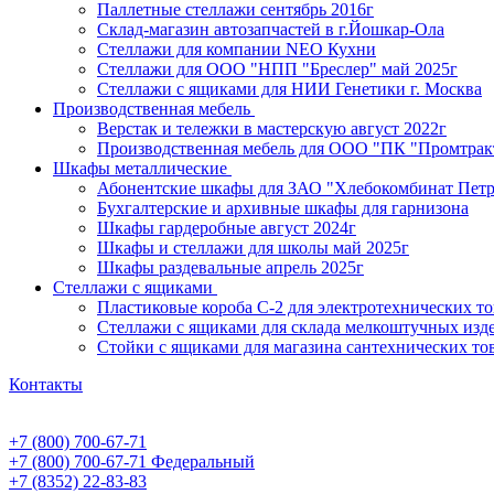
Паллетные стеллажи сентябрь 2016г
Склад-магазин автозапчастей в г.Йошкар-Ола
Стеллажи для компании NEO Кухни
Стеллажи для ООО "НПП "Бреслер" май 2025г
Стеллажи с ящиками для НИИ Генетики г. Москва
Производственная мебель
Верстак и тележки в мастерскую август 2022г
Производственная мебель для ООО "ПК "Промтрак
Шкафы металлические
Абонентские шкафы для ЗАО "Хлебокомбинат Пет
Бухгалтерские и архивные шкафы для гарнизона
Шкафы гардеробные август 2024г
Шкафы и стеллажи для школы май 2025г
Шкафы раздевальные апрель 2025г
Стеллажи с ящиками
Пластиковые короба С-2 для электротехнических т
Стеллажи с ящиками для склада мелкоштучных изд
Стойки с ящиками для магазина сантехнических тов
Контакты
+7 (800) 700-67-71
+7 (800) 700-67-71
Федеральный
+7 (8352) 22-83-83