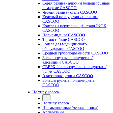
Серая резина / алюмин большегрузные
немаркие CASCOO
Черная резина / сталь CASCOO
Красный полиуретан / полиамид
CASCOO
Колеса из нержавеющей стали INOX
CASCOO
Полиамидные CASCOO
Термостойкие CASCOO
Колеса для медицинского
оборудования CASCOO
Средней грузоподъемности CASCOO
Большегрузные полиуретан /
алюминий CASCOO
СВЕРХ большегрузные полиуретан /
чугун CASCOO
Эластичная резина CASCOO
Большегрузные полиамидные
CASCOO
По типу колеса
По типу колеса
Промышленные (черная резина)
Аппаратные