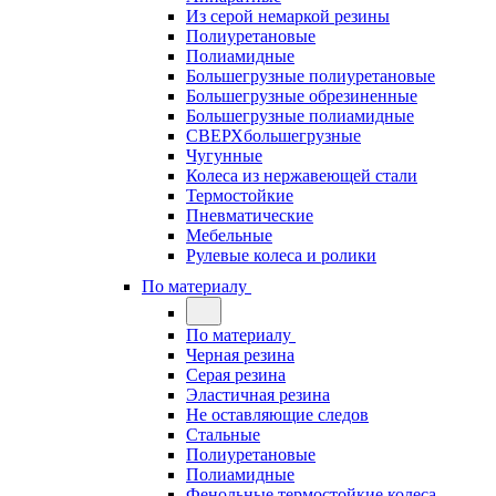
Из серой немаркой резины
Полиуретановые
Полиамидные
Большегрузные полиуретановые
Большегрузные обрезиненные
Большегрузные полиамидные
СВЕРХбольшегрузные
Чугунные
Колеса из нержавеющей стали
Термостойкие
Пневматические
Мебельные
Рулевые колеса и ролики
По материалу
По материалу
Черная резина
Серая резина
Эластичная резина
Не оставляющие следов
Стальные
Полиуретановые
Полиамидные
Фенольные термостойкие колеса