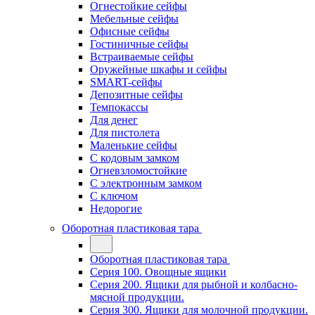
Огнестойкие сейфы
Мебельные сейфы
Офисные сейфы
Гостиничные сейфы
Встраиваемые сейфы
Оружейные шкафы и сейфы
SMART-сейфы
Депозитные сейфы
Темпокассы
Для денег
Для пистолета
Маленькие сейфы
С кодовым замком
Огневзломостойкие
С электронным замком
С ключом
Недорогие
Оборотная пластиковая тара
Оборотная пластиковая тара
Серия 100. Овощные ящики
Серия 200. Ящики для рыбной и колбасно-
мясной продукции.
Серия 300. Ящики для молочной продукции.