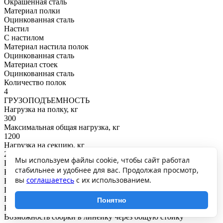
Окрашенная сталь
Материал полки
Оцинкованная сталь
Настил
С настилом
Материал настила полок
Оцинкованная сталь
Материал стоек
Оцинкованная сталь
Количество полок
4
ГРУЗОПОДЪЕМНОСТЬ
Нагрузка на полку, кг
300
Максимальная общая нагрузка, кг
1200
Нагрузка на секцию, кг
2700
Мы используем файлы cookie, чтобы сайт работал
ПОКРЫТИЕ И ЦВЕТ
стабильнее и удобнее для вас. Продолжая просмотр,
RAL
вы
соглашаетесь
с их использованием.
Балки: RAL7165
Покрытие
Балки: порошковое
Понятно
КРЕПЛЕНИЕ
Возможность сборки в линейку через общую стойку