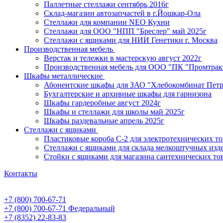
Паллетные стеллажи сентябрь 2016г
Склад-магазин автозапчастей в г.Йошкар-Ола
Стеллажи для компании NEO Кухни
Стеллажи для ООО "НПП "Бреслер" май 2025г
Стеллажи с ящиками для НИИ Генетики г. Москва
Производственная мебель
Верстак и тележки в мастерскую август 2022г
Производственная мебель для ООО "ПК "Промтрак
Шкафы металлические
Абонентские шкафы для ЗАО "Хлебокомбинат Пет
Бухгалтерские и архивные шкафы для гарнизона
Шкафы гардеробные август 2024г
Шкафы и стеллажи для школы май 2025г
Шкафы раздевальные апрель 2025г
Стеллажи с ящиками
Пластиковые короба С-2 для электротехнических т
Стеллажи с ящиками для склада мелкоштучных изд
Стойки с ящиками для магазина сантехнических тов
Контакты
+7 (800) 700-67-71
+7 (800) 700-67-71
Федеральный
+7 (8352) 22-83-83