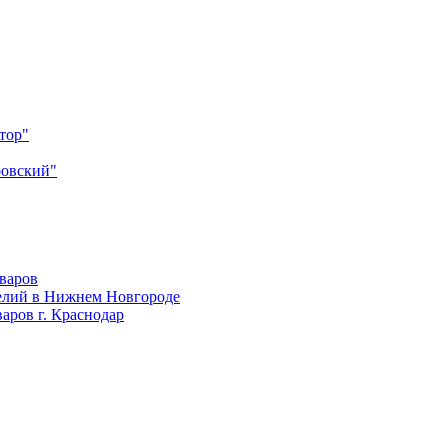
тор"
ровский"
оваров
елий в Нижнем Новгороде
аров г. Краснодар