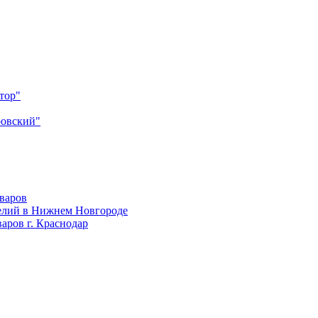
тор"
ровский"
оваров
елий в Нижнем Новгороде
аров г. Краснодар