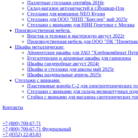
Паллетные стеллажи сентябрь 2016г
Склад-магазин автозапчастей в г.Йошкар-Ола
Стеллажи для компании NEO Кухни
Стеллажи для ООО "НПП "Бреслер" май 2025г
Стеллажи с ящиками для НИИ Генетики г. Москва
Производственная мебель
Верстак и тележки в мастерскую август 2022г
Производственная мебель для ООО "ПК "Промтрак
Шкафы металлические
Абонентские шкафы для ЗАО "Хлебокомбинат Пет
Бухгалтерские и архивные шкафы для гарнизона
Шкафы гардеробные август 2024г
Шкафы и стеллажи для школы май 2025г
Шкафы раздевальные апрель 2025г
Стеллажи с ящиками
Пластиковые короба С-2 для электротехнических т
Стеллажи с ящиками для склада мелкоштучных изд
Стойки с ящиками для магазина сантехнических тов
Контакты
+7 (800) 700-67-71
+7 (800) 700-67-71
Федеральный
+7 (8352) 22-83-83